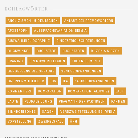
SCHLAGWÖRTER
ANGLIZISMEN IM DEUTSCHEN
ANLAUT BEI FREMDWÖRTERN
APOSTROPH
AUSSPRACHEVARIATION BEIM Ä
AUSWAHLBIBLIOGRAPHIE
BINDESTRICHSCHREIBUNGEN
BLICKWINKEL
BUCHSTABE
BUCHSTABEN
DUZEN & SIEZEN
FRAMING
FREMDWORTFLEXION
FUGENELEMENTE
GENDERSENSIBLE SPRACHE
GENUSSCHWANKUNGEN
GRUPPENMITGLIEDER
IDS
IPA
KASUSSCHWANKUNGEN
KOMMENTIERT
KOMPARATION
KOMPARATION (ALS/WIE)
LAUT
LAUTE
PLURALBILDUNG
PRAGMATIK DER PARTIKELN
RAHMEN
SINNHORIZONTE
SÄGEN
VERBZWEITSTELLUNG BEI "WEIL"
VORSTELLUNG
ZWEIFELSFALL
ÄHH