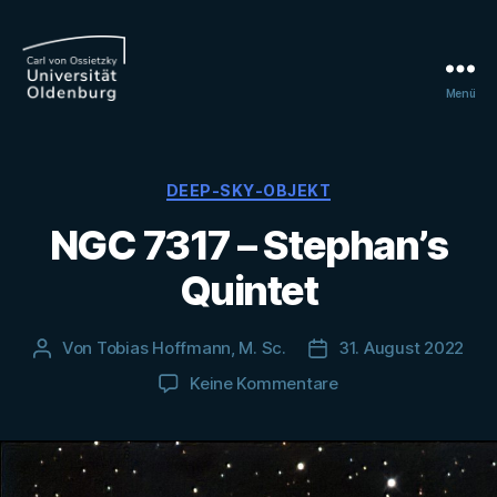
Menü
Universitätssternwarte
Kategorien
DEEP-SKY-OBJEKT
NGC 7317 – Stephan’s
Quintet
Von
Tobias Hoffmann, M. Sc.
31. August 2022
Beitragsautor
Veröffentlichungsdat
zu
Keine Kommentare
NGC
7317
–
Stephan’s