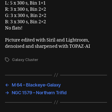
L: 5 x 300 s, Bin 1×1
R: 3 x 300 s, Bin 2×2
G: 3 x 300 s, Bin 2×2
B: 3 x 300 s, Bin 2×2
No flats!
Picture edited with Siril and Lightroom,
denoised and sharpened with TOPAZ-AI
Galaxy Cluster
Schlagwörter
←
M 64 – Blackeye-Galaxy
→
NGC 1579 – Northern Trifid