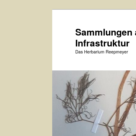
Skip
to
primary
Sammlungen a
content
Infrastruktur
Das Herbarium Reepmeyer