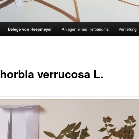
Belege von Reepmeyer
Anlegen eines Herbariums
Vertiefung
horbia verrucosa L.