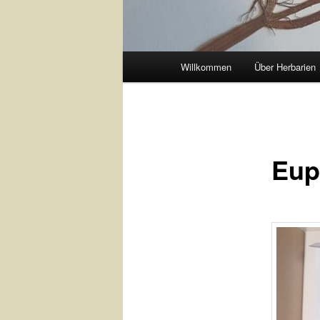
Main
Willkommen
Über Herbarien
menu
Eup