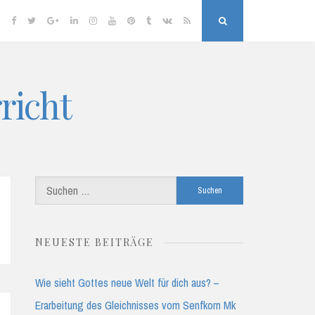
Facebook
Twitter
Google
Linkedin
Instagram
YouTube
Pinterest
Tumblr
VK
RSS
Search
Plus
richt
Suchen
nach:
NEUESTE BEITRÄGE
Wie sieht Gottes neue Welt für dich aus? –
Erarbeitung des Gleichnisses vom Senfkorn Mk