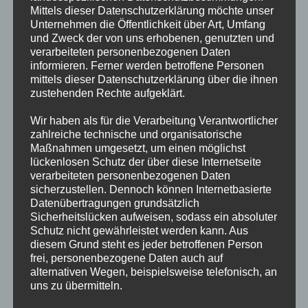
img_heavy_rain
Mittels dieser Datenschutzerklärung möchte unser
Unternehmen die Öffentlichkeit über Art, Umfang
und Zweck der von uns erhobenen, genutzten und
500, 501, 520, 521
verarbeiteten personenbezogenen Daten
Icons m
informieren. Ferner werden betroffene Personen
(leichter bis
bqlqn
f
mittels dieser Datenschutzerklärung über die ihnen
mittlerer
zustehenden Rechte aufgeklärt.
www.flati
Regenfall)
Wir haben als für die Verarbeitung Verantwortlicher
img_rainy
zahlreiche technische und organisatorische
Maßnahmen umgesetzt, um einen möglichst
600, 601, 602, 611,
lückenlosen Schutz der über diese Internetseite
612, 613, 615, 616,
verarbeiteten personenbezogenen Daten
Icons m
620, 621, 622
sicherzustellen. Dennoch können Internetbasierte
Freepik
Datenübertragungen grundsätzlich
(Schneefall in
www.flati
Sicherheitslücken aufweisen, sodass ein absoluter
allen möglichen
Schutz nicht gewährleistet werden kann. Aus
img_snow
Ausführungen)
diesem Grund steht es jeder betroffenen Person
frei, personenbezogene Daten auch auf
alternativen Wegen, beispielsweise telefonisch, an
uns zu übermitteln.
771, 781
Icons m