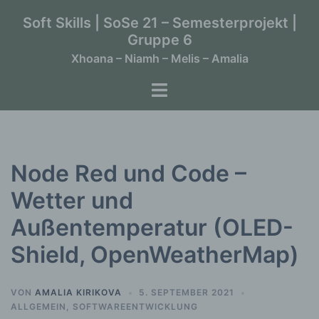
Zum
Soft Skills | SoSe 21 – Semesterprojekt |
Inhalt
Gruppe 6
springen
Xhoana – Niamh – Melis – Amalia
Menü
umschalten
Node Red und Code –
Wetter und
Außentemperatur (OLED-
Shield, OpenWeatherMap)
VON
AMALIA KIRIKOVA
5. SEPTEMBER 2021
ALLGEMEIN
,
SOFTWAREENTWICKLUNG