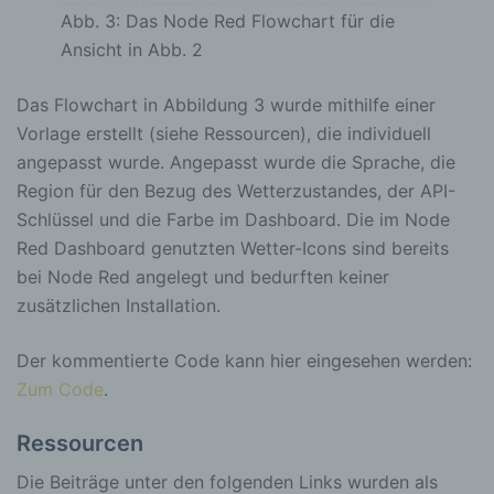
personenbezogener Daten in einer Weise,
Abb. 3: Das Node Red Flowchart für die
auf welche die personenbezogenen Daten
Ansicht in Abb. 2
ohne Hinzuziehung zusätzlicher
Informationen nicht mehr einer spezifischen
betroffenen Person zugeordnet werden
Das Flowchart in Abbildung 3 wurde mithilfe einer
können, sofern diese zusätzlichen
Informationen gesondert aufbewahrt werden
Vorlage erstellt (siehe Ressourcen), die individuell
und technischen und organisatorischen
angepasst wurde. Angepasst wurde die Sprache, die
Maßnahmen unterliegen, die gewährleisten,
dass die personenbezogenen Daten nicht
Region für den Bezug des Wetterzustandes, der API-
einer identifizierten oder identifizierbaren
Schlüssel und die Farbe im Dashboard. Die im Node
natürlichen Person zugewiesen werden.
Red Dashboard genutzten Wetter-Icons sind bereits
bei Node Red angelegt und bedurften keiner
g) Verantwortlicher oder für die
zusätzlichen Installation.
Verarbeitung Verantwortlicher
Der kommentierte Code kann hier eingesehen werden:
Verantwortlicher oder für die Verarbeitung
Zum Code
.
Verantwortlicher ist die natürliche oder
juristische Person, Behörde, Einrichtung
oder andere Stelle, die allein oder
Ressourcen
gemeinsam mit anderen über die Zwecke
und Mittel der Verarbeitung von
Die Beiträge unter den folgenden Links wurden als
personenbezogenen Daten entscheidet.