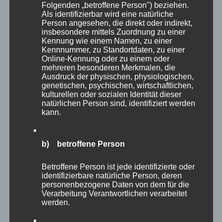
Folgenden „betroffene Person") beziehen.
Als identifizierbar wird eine natürliche
201, 200, 202,
Person angesehen, die direkt oder indirekt,
Icons m
insbesondere mittels Zuordnung zu einer
230, 231, 232
Freepik
Kennung wie einem Namen, zu einer
(Gewitter mit
Kennnummer, zu Standortdaten, zu einer
www.flati
Online-Kennung oder zu einem oder
Regen)
mehreren besonderen Merkmalen, die
img_thunder_rain
Ausdruck der physischen, physiologischen,
genetischen, psychischen, wirtschaftlichen,
Wird angezeigt,
kulturellen oder sozialen Identität dieser
natürlichen Person sind, identifiziert werden
wenn eine andere
kann.
Id bzw. Nummer
Icons m
oder andere
Smashico
b) betroffene Person
Daten übermittelt
www.flati
werden als die
Betroffene Person ist jede identifizierte oder
img_error
bekannten bzw.
identifizierbare natürliche Person, deren
gewollten.
personenbezogene Daten von dem für die
Verarbeitung Verantwortlichen verarbeitet
Tabelle 1: zeigt Wetter-Icons mit ihren
werden.
verknüpften Wetter-IDs bzw.