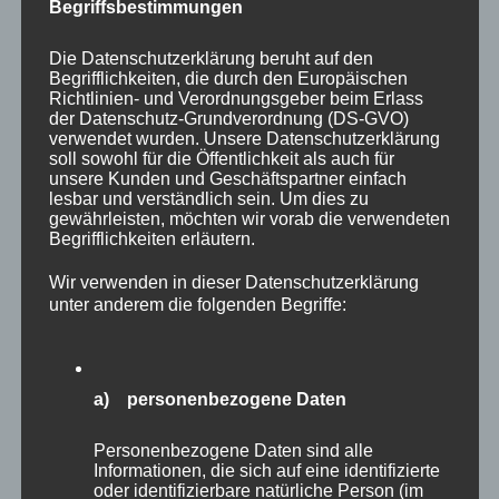
Begriffsbestimmungen
(Starke Windböen
fjstudio
und Tornado)
www.flati
Die Datenschutzerklärung beruht auf den
Begrifflichkeiten, die durch den Europäischen
img_squall
Richtlinien- und Verordnungsgeber beim Erlass
der Datenschutz-Grundverordnung (DS-GVO)
verwendet wurden. Unsere Datenschutzerklärung
soll sowohl für die Öffentlichkeit als auch für
800
Icons m
unsere Kunden und Geschäftspartner einfach
(Klarer,
lesbar und verständlich sein. Um dies zu
Good Wa
unbewölkter
gewährleisten, möchten wir vorab die verwendeten
www.flati
Begrifflichkeiten erläutern.
Himmel)
img_sun
Wir verwenden in dieser Datenschutzerklärung
unter anderem die folgenden Begriffe:
211, 212, 221, 210
Icons m
(Gewitter ohne
bqlqn
f
a) personenbezogene Daten
Regen)
www.flati
Personenbezogene Daten sind alle
img_thunder
Informationen, die sich auf eine identifizierte
oder identifizierbare natürliche Person (im