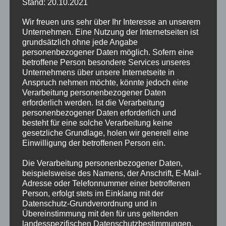
314, 321
Stand: 20.10.2021
Freepik
(Nieselregen in
www.flati
Wir freuen uns sehr über Ihr Interesse an unserem
allen möglichen
Unternehmen. Eine Nutzung der Internetseiten ist
img_drizzle
Ausführungen)
grundsätzlich ohne jede Angabe
personenbezogener Daten möglich. Sofern eine
701, 711, 721, 731,
betroffene Person besondere Services unseres
Unternehmens über unsere Internetseite in
741, 761, 762
Anspruch nehmen möchte, könnte jedoch eine
(Nebel, Dunst,
Icons m
Verarbeitung personenbezogener Daten
Staub und
Freepik
erforderlich werden. Ist die Verarbeitung
personenbezogener Daten erforderlich und
sonstige
www.flati
besteht für eine solche Verarbeitung keine
sichtvermindernde
gesetzliche Grundlage, holen wir generell eine
img_fog
Wetterzustände)
Einwilligung der betroffenen Person ein.
Die Verarbeitung personenbezogener Daten,
beispielsweise des Namens, der Anschrift, E-Mail-
502, 503, 504,
Icons m
Adresse oder Telefonnummer einer betroffenen
511, 522, 531
Person, erfolgt stets im Einklang mit der
Freepik
(mittlerer bis sehr
Datenschutz-Grundverordnung und in
www.flati
Übereinstimmung mit den für uns geltenden
starker Regen)
landesspezifischen Datenschutzbestimmungen.