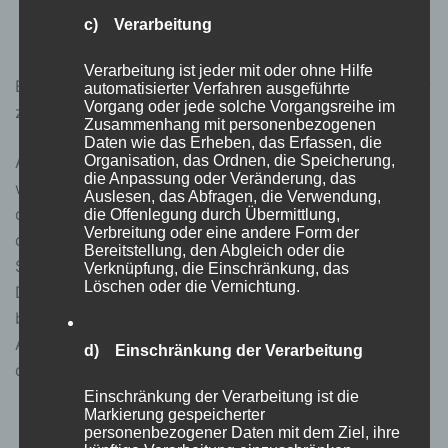
Wetterzuständen unter Erwähnung des
c) Verarbeitung
Künstlers der einzelnen Icons
Verarbeitung ist jeder mit oder ohne Hilfe
Eine Übersicht zu allen auftretenden Wetter-IDs ist
hier
automatisierter Verfahren ausgeführte
Vorgang oder jede solche Vorgangsreihe im
zu finden.
Zusammenhang mit personenbezogenen
Daten wie das Erheben, das Erfassen, die
Organisation, das Ordnen, die Speicherung,
Anders als bei den anderen Hardware-Einheiten
die Anpassung oder Veränderung, das
wurden in diesem Fall keine Topics angelegt, mithilfe
Auslesen, das Abfragen, die Verwendung,
derer die Werte (Wetterzustand, Außentemperatur) in
die Offenlegung durch Übermittlung,
Verbreitung oder eine andere Form der
das Node Red Dashboard übertragen werden.
Bereitstellung, den Abgleich oder die
Stattdessen werden die Daten direkt vom Node Red
Verknüpfung, die Einschränkung, das
Löschen oder die Vernichtung.
Dashboard über den OpenWeatherMap API-Schlüssel
bezogen und im Dashboard veranschaulicht, wie in
Abbildung 2 zu sehen. In Abbildung 3 ist das
d) Einschränkung der Verarbeitung
dazugehörige Node Red Flowchart abgebildet.
Einschränkung der Verarbeitung ist die
Markierung gespeicherter
personenbezogener Daten mit dem Ziel, ihre