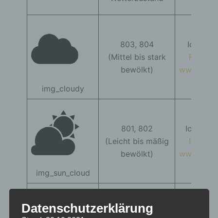
Icon
803, 804
Icons m
(Mittel bis stark
Freepik
bewölkt)
www.flati
img_cloudy
801, 802
Icons m
(Leicht bis mäßig
Freepik
bewölkt)
www.flati
img_sun_cloud
300, 301, 302,
Datenschutzerklärung
310, 311, 312, 313,
Icons m