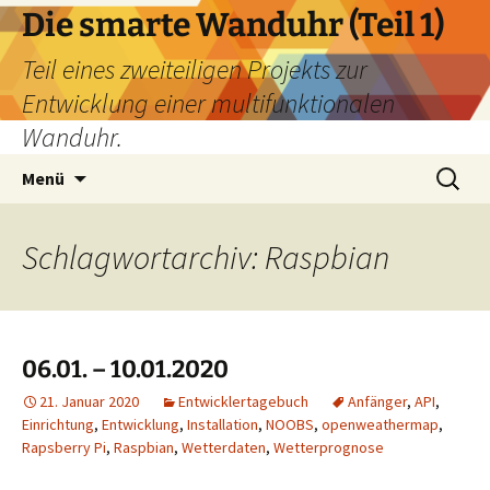
Zum
Die smarte Wanduhr (Teil 1)
Inhalt
Teil eines zweiteiligen Projekts zur
springen
Entwicklung einer multifunktionalen
Wanduhr.
Suchen
Menü
nach:
Schlagwortarchiv: Raspbian
06.01. – 10.01.2020
21. Januar 2020
Entwicklertagebuch
Anfänger
,
API
,
Einrichtung
,
Entwicklung
,
Installation
,
NOOBS
,
openweathermap
,
Rapsberry Pi
,
Raspbian
,
Wetterdaten
,
Wetterprognose